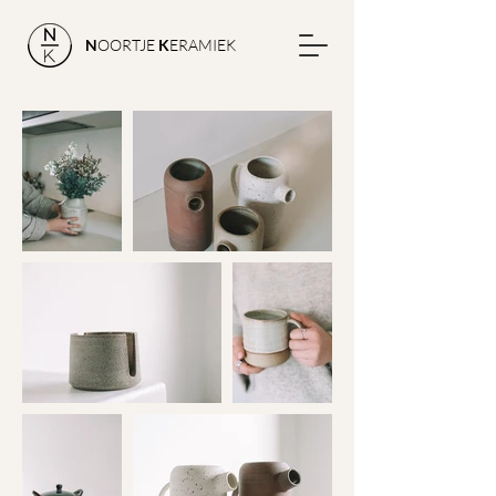
N
OORTJE
K
ERAMIEK